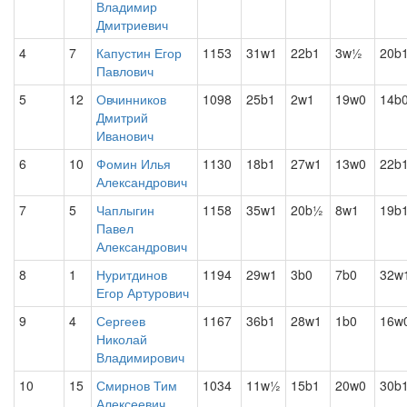
Владимир
Дмитриевич
4
7
Капустин Егор
1153
31w1
22b1
3w½
20b
Павлович
5
12
Овчинников
1098
25b1
2w1
19w0
14b
Дмитрий
Иванович
6
10
Фомин Илья
1130
18b1
27w1
13w0
22b
Александрович
7
5
Чаплыгин
1158
35w1
20b½
8w1
19b
Павел
Александрович
8
1
Нуритдинов
1194
29w1
3b0
7b0
32w
Егор Артурович
9
4
Сергеев
1167
36b1
28w1
1b0
16w
Николай
Владимирович
10
15
Смирнов Тим
1034
11w½
15b1
20w0
30b
Алексеевич