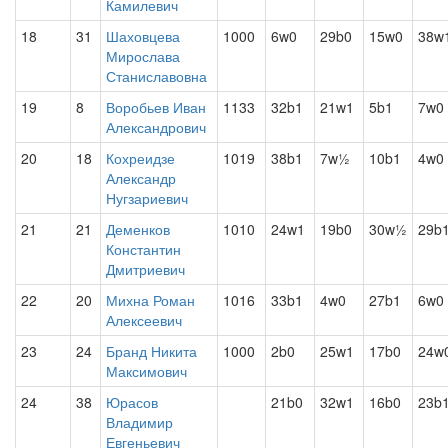
Камилевич
18
31
Шаховцева
1000
6w0
29b0
15w0
38w
Мирослава
Станиславовна
19
8
Воробьев Иван
1133
32b1
21w1
5b1
7w0
Александрович
20
18
Кохреидзе
1019
38b1
7w½
10b1
4w0
Александр
Нугзариевич
21
21
Деменков
1010
24w1
19b0
30w½
29b
Константин
Дмитриевич
22
20
Михна Роман
1016
33b1
4w0
27b1
6w0
Алексеевич
23
24
Бранд Никита
1000
2b0
25w1
17b0
24w
Максимович
24
38
Юрасов
21b0
32w1
16b0
23b
Владимир
Евгеньевич