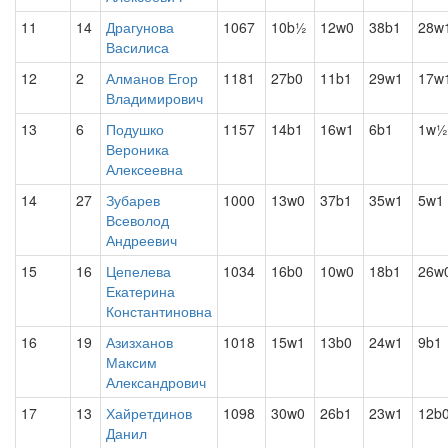
11
14
Драгунова
1067
10b½
12w0
38b1
28w
Василиса
12
2
Алманов Егор
1181
27b0
11b1
29w1
17w
Владимирович
13
6
Подушко
1157
14b1
16w1
6b1
1w½
Вероника
Алексеевна
14
27
Зубарев
1000
13w0
37b1
35w1
5w1
Всеволод
Андреевич
15
16
Цепелева
1034
16b0
10w0
18b1
26w
Екатерина
Константиновна
16
19
Азизханов
1018
15w1
13b0
24w1
9b1
Максим
Александрович
17
13
Хайретдинов
1098
30w0
26b1
23w1
12b
Данил