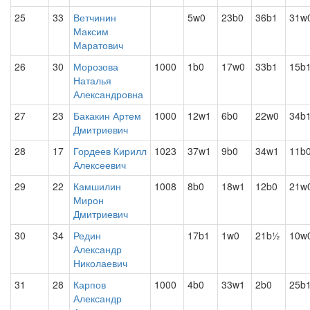
25
33
Ветчинин
5w0
23b0
36b1
31w
Максим
Маратович
26
30
Морозова
1000
1b0
17w0
33b1
15b
Наталья
Александровна
27
23
Бакакин Артем
1000
12w1
6b0
22w0
34b
Дмитриевич
28
17
Гордеев Кирилл
1023
37w1
9b0
34w1
11b
Алексеевич
29
22
Камшилин
1008
8b0
18w1
12b0
21w
Мирон
Дмитриевич
30
34
Редин
17b1
1w0
21b½
10w
Александр
Николаевич
31
28
Карпов
1000
4b0
33w1
2b0
25b
Александр