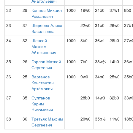
Анатольевич
32
29
Коняев Михаил
1000
19w0
24b0
37w1
8b0
Романович
33
37
Ширяева Алиса
22w0
31b0
26w0
37b
Васильевна
34
32
Шенсой
1000
3b0
36w1
28b0
27w
Максим
Айтекинович
35
26
Горлов Матвей
1000
7b0
38w½
14b0
36w
Сергеевич
36
25
Варганов
1000
9w0
34b0
25w0
35b
Константин
Артёмович
37
35
Султанов
28b0
14w0
32b0
33w
Карим
Низомович
38
36
Третьяк Максим
20w0
35b½
11w0
18b
Сергеевич