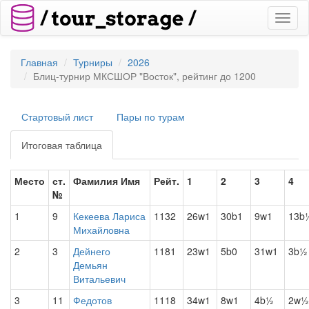
Toggl
naviga
Главная
Турниры
2026
Блиц-турнир МКСШОР "Восток", рейтинг до 1200
Стартовый лист
Пары по турам
Итоговая таблица
Место
ст.
Фамилия Имя
Рейт.
1
2
3
4
№
1
9
Кекеева Лариса
1132
26w1
30b1
9w1
13b
Михайловна
2
3
Дейнего
1181
23w1
5b0
31w1
3b½
Демьян
Витальевич
3
11
Федотов
1118
34w1
8w1
4b½
2w½