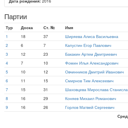
Дата рождения:
2016
Партии
Тур
Доска
Ст. №
Имя
1
18
37
Ширяева Алиса Васильевна
2
6
7
Капустин Егор Павлович
3
12
23
Бакакин Артем Дмитриевич
4
7
10
Фомин Илья Александрович
5
10
12
Овчинников Дмитрий Иванович
6
11
15
Смирнов Тим Алексеевич
7
15
31
Шаховцева Мирослава Станисла
8
16
29
Коняев Михаил Романович
9
16
26
Горлов Матвей Сергеевич
Сред