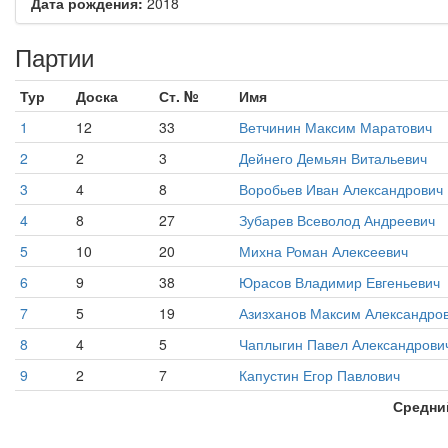
Дата рождения:
2018
Партии
Тур
Доска
Ст. №
Имя
1
12
33
Ветчинин Максим Маратович
2
2
3
Дейнего Демьян Витальевич
3
4
8
Воробьев Иван Александрович
4
8
27
Зубарев Всеволод Андреевич
5
10
20
Михна Роман Алексеевич
6
9
38
Юрасов Владимир Евгеньевич
7
5
19
Азизханов Максим Александро
8
4
5
Чаплыгин Павел Александрови
9
2
7
Капустин Егор Павлович
Средни