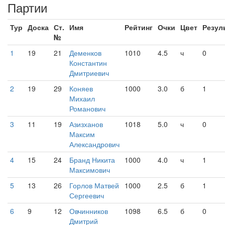
Партии
Тур
Доска
Ст.
Имя
Рейтинг
Очки
Цвет
Резул
№
1
19
21
Деменков
1010
4.5
ч
0
Константин
Дмитриевич
2
19
29
Коняев
1000
3.0
б
1
Михаил
Романович
3
11
19
Азизханов
1018
5.0
ч
0
Максим
Александрович
4
15
24
Бранд Никита
1000
4.0
ч
1
Максимович
5
13
26
Горлов Матвей
1000
2.5
б
1
Сергеевич
6
9
12
Овчинников
1098
6.5
б
0
Дмитрий