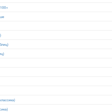
1100+
ыше
)
блиц)
иц)
классика)
сика)