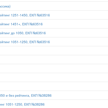
ассика)
 рейтинг 1251-1450, ЕКП №63516
рейтинг 1451+, ЕКП №63516
рейтинг до 1050, ЕКП №63516
 рейтинг 1051-1250, ЕКП №63516
050 и без рейтинга, ЕКП №38286
инг 1051-1250, ЕКП №38286