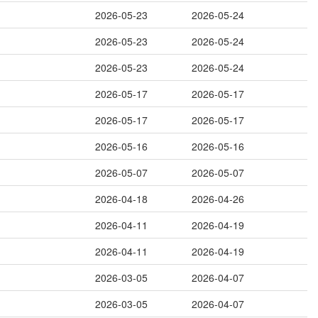
2026-05-23
2026-05-24
2026-05-23
2026-05-24
2026-05-23
2026-05-24
2026-05-17
2026-05-17
2026-05-17
2026-05-17
2026-05-16
2026-05-16
2026-05-07
2026-05-07
2026-04-18
2026-04-26
2026-04-11
2026-04-19
2026-04-11
2026-04-19
2026-03-05
2026-04-07
2026-03-05
2026-04-07