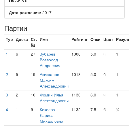
Очки:
5.0
Дата рождения:
2017
Партии
Тур
Доска
Ст.
Имя
Рейтинг
Очки
Цвет
Резул
№
1
6
27
Зубарев
1000
5.0
ч
1
Всеволод
Андреевич
2
5
19
Азизханов
1018
5.0
б
1
Максим
Александрович
3
2
10
Фомин Илья
1130
6.0
ч
1
Александрович
4
1
9
Кекеева
1132
7.5
б
½
Лариса
Михайловна