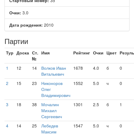
Стартовый номер:
35
Очки:
3.0
Дата рождения:
2010
Партии
Тур
Доска
Ст.
Имя
Рейтинг
Очки
Цвет
Резуль
№
1
12
14
Волков Иван
1678
4.0
б
0
Витальевич
2
15
23
Никоноров
1552
5.0
ч
0
Олег
Владимирович
3
18
38
Мочалин
1301
2.5
б
1
Михаил
Сергеевич
4
14
25
Лебедев
1547
5.0
ч
0
Максим