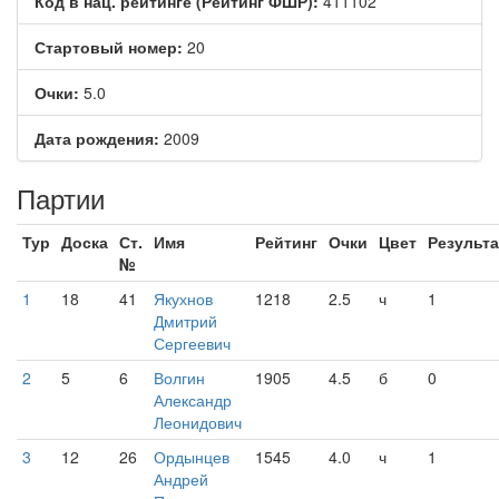
Код в нац. рейтинге (Рейтинг ФШР):
411102
Стартовый номер:
20
Очки:
5.0
Дата рождения:
2009
Партии
Тур
Доска
Ст.
Имя
Рейтинг
Очки
Цвет
Результа
№
1
18
41
Якухнов
1218
2.5
ч
1
Дмитрий
Сергеевич
2
5
6
Волгин
1905
4.5
б
0
Александр
Леонидович
3
12
26
Ордынцев
1545
4.0
ч
1
Андрей