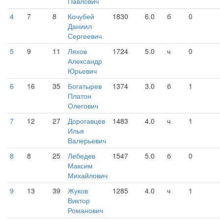
Павлович
4
7
8
Кочубей
1830
6.0
б
0
Даниил
Сергеевич
5
9
11
Ляхов
1724
5.0
ч
0
Александр
Юрьевич
6
16
35
Богатырев
1374
3.0
б
1
Платон
Олегович
7
12
27
Дорогавцев
1483
4.0
ч
1
Илья
Валерьевич
8
8
25
Лебедев
1547
5.0
б
0
Максим
Михайлович
9
13
39
Жуков
1285
4.0
ч
1
Виктор
Романович