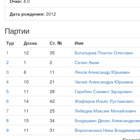
Очки:
4.0
Дата рождения:
2012
Партии
Тур
Доска
Ст. №
Имя
1
12
35
Богатырев Платон Олегович
2
1
2
Сечин Аким
3
6
11
Ляхов Александр Юрьевич
4
10
21
Чалая Александра Юрьевна
5
11
28
Гарибян Самвел Эдгарович
6
14
42
Жафяров Ильяс Рустамович
7
11
25
Лебедев Максим Михайлович
8
15
34
Богдашкин Денис Александров
9
11
31
Ворончихина Ника Владимиро
Средний