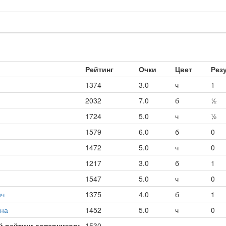
Рейтинг
Очки
Цвет
Рез
1374
3.0
ч
1
2032
7.0
б
½
1724
5.0
ч
½
1579
6.0
б
0
1472
5.0
ч
0
1217
3.0
б
1
1547
5.0
ч
0
ич
1375
4.0
б
1
вна
1452
5.0
ч
0
 рейтинг соперников:
1530