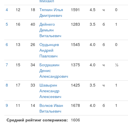
Михаил
4
12
18
Тяпкин Илья
1591
4.5
ч
0
Дмитриевич
5
16
40
Дейнего
1283
3.5
б
1
Демьян
Витальевич
6
13
26
Ордынцев
1545
4.0
б
0
Андрей
Павлович
7
15
34
Богдашкин
1375
4.0
ч
½
Денис
Александрович
8
17
33
Шавырин
1425
3.5
ч
1
Александр
Алексеевич
9
11
14
Волков Иван
1678
4.0
б
1
Витальевич
Средний рейтинг соперников:
1606