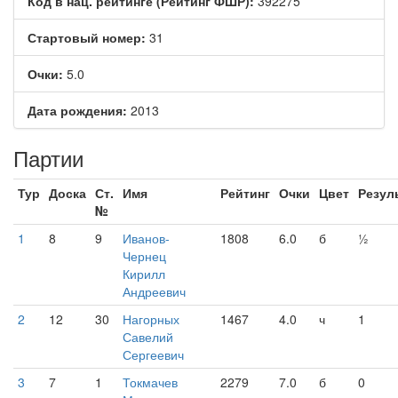
Код в нац. рейтинге (Рейтинг ФШР):
392275
Стартовый номер:
31
Очки:
5.0
Дата рождения:
2013
Партии
Тур
Доска
Ст.
Имя
Рейтинг
Очки
Цвет
Резул
№
1
8
9
Иванов-
1808
6.0
б
½
Чернец
Кирилл
Андреевич
2
12
30
Нагорных
1467
4.0
ч
1
Савелий
Сергеевич
3
7
1
Токмачев
2279
7.0
б
0