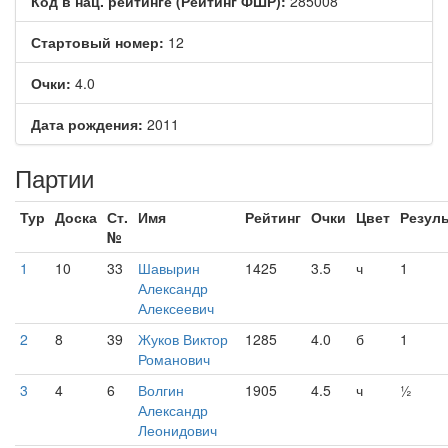
Код в нац. рейтинге (Рейтинг ФШР):
285008
Стартовый номер:
12
Очки:
4.0
Дата рождения:
2011
Партии
Тур
Доска
Ст.
Имя
Рейтинг
Очки
Цвет
Резуль
№
1
10
33
Шавырин
1425
3.5
ч
1
Александр
Алексеевич
2
8
39
Жуков Виктор
1285
4.0
б
1
Романович
3
4
6
Волгин
1905
4.5
ч
½
Александр
Леонидович