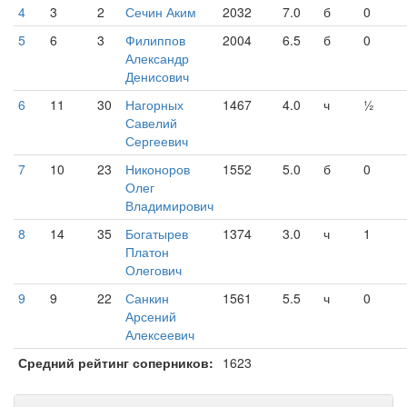
4
3
2
Сечин Аким
2032
7.0
б
0
5
6
3
Филиппов
2004
6.5
б
0
Александр
Денисович
6
11
30
Нагорных
1467
4.0
ч
½
Савелий
Сергеевич
7
10
23
Никоноров
1552
5.0
б
0
Олег
Владимирович
8
14
35
Богатырев
1374
3.0
ч
1
Платон
Олегович
9
9
22
Санкин
1561
5.5
ч
0
Арсений
Алексеевич
Средний рейтинг соперников:
1623