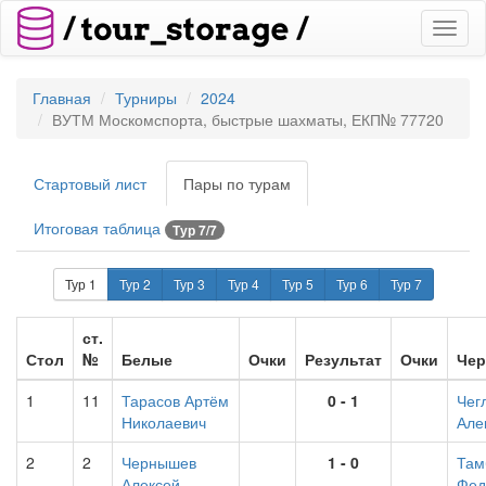
Toggl
naviga
Главная
Турниры
2024
ВУТМ Москомспорта, быстрые шахматы, ЕКП№ 77720
Стартовый лист
Пары по турам
Итоговая таблица
Тур 7/7
Тур 1
Тур 2
Тур 3
Тур 4
Тур 5
Тур 6
Тур 7
ст.
Стол
№
Белые
Очки
Результат
Очки
Че
1
11
Тарасов Артём
0 - 1
Чег
Николаевич
Але
2
2
Чернышев
1 - 0
Там
Алексей
Фед