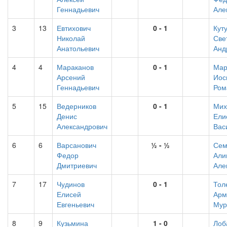
Геннадьевич
Але
3
13
Евтихович
0 - 1
Кут
Николай
Све
Анатольевич
Анд
4
4
Мараканов
0 - 1
Мар
Арсений
Иос
Геннадьевич
Ром
5
15
Ведерников
0 - 1
Мих
Денис
Ели
Александрович
Вас
6
6
Варсанович
½ - ½
Сем
Федор
Али
Дмитриевич
Але
7
17
Чудинов
0 - 1
Тол
Елисей
Арм
Евгеньевич
Мур
8
9
Кузьмина
1 - 0
Лоб