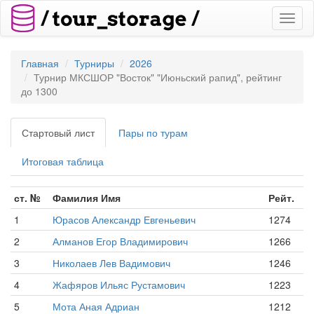
Toggl
naviga
Главная
Турниры
2026
Турнир МКСШОР "Восток" "Июньский рапид", рейтинг
до 1300
Стартовый лист
Пары по турам
Итоговая таблица
ст. №
Фамилия Имя
Рейт.
1
Юрасов Александр Евгеньевич
1274
2
Алманов Егор Владимирович
1266
3
Николаев Лев Вадимович
1246
4
Жафяров Ильяс Рустамович
1223
5
Мота Аная Адриан
1212