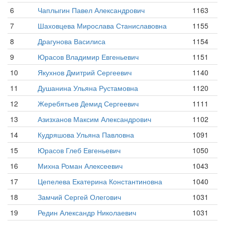
6
Чаплыгин Павел Александрович
1163
7
Шаховцева Мирослава Станиславовна
1155
8
Драгунова Василиса
1154
9
Юрасов Владимир Евгеньевич
1151
10
Якухнов Дмитрий Сергеевич
1140
11
Душанина Ульяна Рустамовна
1120
12
Жеребятьев Демид Сергеевич
1111
13
Азизханов Максим Александрович
1102
14
Кудряшова Ульяна Павловна
1091
15
Юрасов Глеб Евгеньевич
1050
16
Михна Роман Алексеевич
1043
17
Цепелева Екатерина Константиновна
1040
18
Замчий Сергей Олегович
1031
19
Редин Александр Николаевич
1031