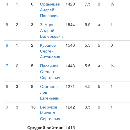
4
1
6
Ордынцев
1429
7.5
б
½
Андрей
Павлович
5
2
3
Земцов
1544
5.5
ч
1
Андрей
Валерьевич
6
1
2
Кубанов
1546
5.5
б
0
Сергей
Антонович
7
2
5
Пасечник
1443
5.5
ч
½
Степан
Сергеевич
8
3
8
Стогнеев
1271
4.5
б
1
Лев
Евгеньевич
9
3
10
Безруков
1242
3.5
б
1
Михаил
Сергеевич
Средний рейтинг
1415