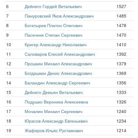
6
Дейнего Гордей Витальевич
1527
7
Пануровский Яков Александрович
1485
8
Богатырев Платон Олегович
1478
9
Пасечник Степан Сергеевич
1470
10
Кригер Александр Николаевич
1410
11
Саловаров Елисей Александрович
1392
12
Прошкин Михаил Александрович
1379
13
Богдашкин Денис Александрович
1369
14
Баландин Александр Сергеевич
1356
15
Дейнего Демьян Витальевич
1333
16
Подушко Вероника Алексеевна
1326
17
Мочалин Михаил Сергеевич
1240
18
Юрасов Александр Евгеньевич
1234
19
Жафяров Ильяс Рустамович
1214