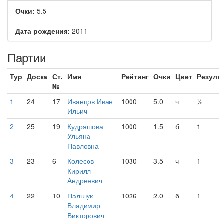
Очки:
5.5
Дата рождения:
2011
Партии
Тур
Доска
Ст.
Имя
Рейтинг
Очки
Цвет
Резул
№
1
24
17
Иванцов Иван
1000
5.0
ч
½
Ильич
2
25
19
Кудряшова
1000
1.5
б
1
Ульяна
Павловна
3
23
6
Колесов
1030
3.5
ч
1
Кирилл
Андреевич
4
22
10
Пальчук
1026
2.0
б
1
Владимир
Викторович