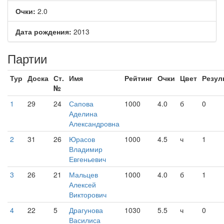
Очки:
2.0
Дата рождения:
2013
Партии
Тур
Доска
Ст.
Имя
Рейтинг
Очки
Цвет
Резул
№
1
29
24
Сапова
1000
4.0
б
0
Аделина
Александровна
2
31
26
Юрасов
1000
4.5
ч
1
Владимир
Евгеньевич
3
26
21
Мальцев
1000
4.0
б
1
Алексей
Викторович
4
22
5
Драгунова
1030
5.5
ч
0
Василиса