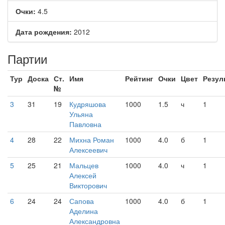
Очки:
4.5
Дата рождения:
2012
Партии
Тур
Доска
Ст.
Имя
Рейтинг
Очки
Цвет
Резул
№
3
31
19
Кудряшова
1000
1.5
ч
1
Ульяна
Павловна
4
28
22
Михна Роман
1000
4.0
б
1
Алексеевич
5
25
21
Мальцев
1000
4.0
ч
1
Алексей
Викторович
6
24
24
Сапова
1000
4.0
б
1
Аделина
Александровна