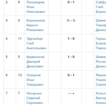
2
9
Пономарев
0 - 1
Сайфу
Илья
Глеб
Николаевич
Борис
3
3
Борисенков
½ - ½
Шевче
Кирилл
Тимо
Романович
Денис
4
11
Эдельберг
1 - 0
Герас
Глеб
Елисе
Анатольевич
Павло
5
5
Кривоногов
1 - 0
Шевче
Дмитрий
Рости
Денисович
Денис
6
13
Османов
0 - 1
Якуни
Илья
Ульян
Тимурович
Серге
7
7
Нагорных
- - +
Копыт
Савелий
Викто
Сергеевич
Алекс