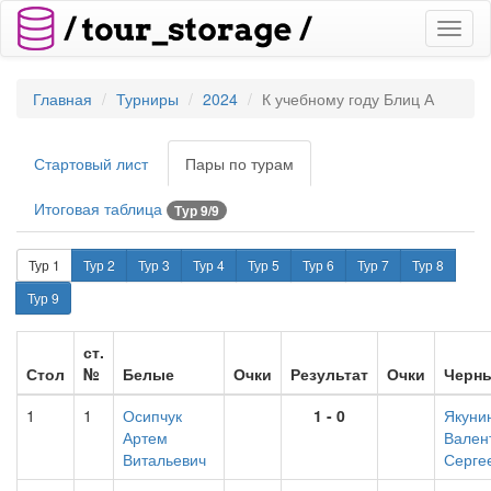
Toggl
naviga
Главная
Турниры
2024
К учебному году Блиц А
Стартовый лист
Пары по турам
Итоговая таблица
Тур 9/9
Тур 1
Тур 2
Тур 3
Тур 4
Тур 5
Тур 6
Тур 7
Тур 8
Тур 9
ст.
Стол
№
Белые
Очки
Результат
Очки
Черн
1
1
Осипчук
1 - 0
Якуни
Артем
Вален
Витальевич
Серге