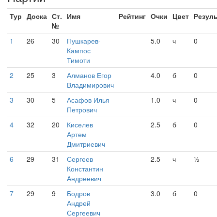
Тур
Доска
Ст.
Имя
Рейтинг
Очки
Цвет
Резуль
№
1
26
30
Пушкарев-
5.0
ч
0
Кампос
Тимоти
2
25
3
Алманов Егор
4.0
б
0
Владимирович
3
30
5
Асафов Илья
1.0
ч
0
Петрович
4
32
20
Киселев
2.5
б
0
Артем
Дмитриевич
6
29
31
Сергеев
2.5
ч
½
Константин
Андреевич
7
29
9
Бодров
3.0
б
0
Андрей
Сергеевич