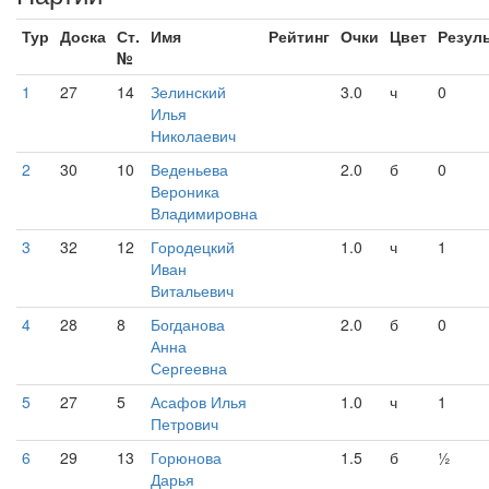
Тур
Доска
Ст.
Имя
Рейтинг
Очки
Цвет
Резул
№
1
27
14
Зелинский
3.0
ч
0
Илья
Николаевич
2
30
10
Веденьева
2.0
б
0
Вероника
Владимировна
3
32
12
Городецкий
1.0
ч
1
Иван
Витальевич
4
28
8
Богданова
2.0
б
0
Анна
Сергеевна
5
27
5
Асафов Илья
1.0
ч
1
Петрович
6
29
13
Горюнова
1.5
б
½
Дарья