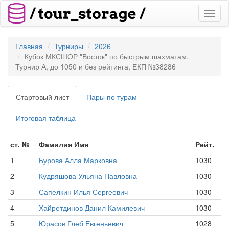
Toggl
naviga
Главная
Турниры
2026
Кубок МКСШОР "Восток" по быстрым шахматам,
Турнир А, до 1050 и без рейтинга, ЕКП №38286
Стартовый лист
Пары по турам
Итоговая таблица
ст. №
Фамилия Имя
Рейт.
1
Бурова Алла Марковна
1030
2
Кудряшова Ульяна Павловна
1030
3
Сапелкин Илья Сергеевич
1030
4
Хайретдинов Данил Камилевич
1030
5
Юрасов Глеб Евгеньевич
1028