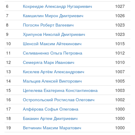
6
Кохреидзе Александр Нугзариевич
1027
7
Камшилин Мирон Дмитриевич
1026
8
Погосян Роберт Вагеевич
1023
9
Хрипунов Николай Дмитриевич
1023
10
Шенсой Максим Айтекинович
1015
11
Селиваненко Ольга Петровна
1012
12
Семеряга Марк Иванович
1010
13
Киселев Артём Александрович
1007
14
Мальцев Алексей Викторович
1005
15
Цепелева Екатерина Константиновна
1003
16
Остропольский Ростислав Олегович
1002
17
Алфёрова Софья Олеговна
1000
18
Бакакин Артем Дмитриевич
1000
19
Ветчинин Максим Маратович
1000