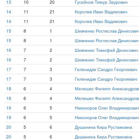
13
10
20
Гусейнов Тимур Заурович
14
11
21
Королев Иван Вадимович
14
11
21
Королев Иван Вадимович
15
8
1
Шевченко Ростислав Денисови
15
8
1
Шевченко Ростислав Денисови
16
7
2
Шевченко Тимофей Денисович
16
7
2
Шевченко Тимофей Денисович
17
7
3
Геленидзе Сандро Георгиевич
17
7
3
Геленидзе Сандро Георгиевич
18
6
4
Мелешко Филипп Александров
18
6
4
Мелешко Филипп Александров
19
6
5
Никоноров Олег Владимирови
19
6
5
Никоноров Олег Владимирови
20
5
6
Душанина Кира Рустамовна
20
5
6
Душанина Кира Рустамовна