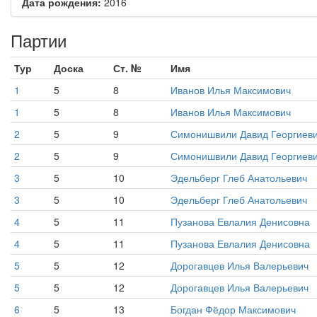
Дата рождения:
2016
Партии
Тур
Доска
Ст. №
Имя
1
5
8
Иванов Илья Максимович
1
5
8
Иванов Илья Максимович
2
5
9
Симонишвили Давид Георгиев
2
5
9
Симонишвили Давид Георгиев
3
5
10
Эдельберг Глеб Анатольевич
3
5
10
Эдельберг Глеб Анатольевич
4
5
11
Пузанова Евлалия Денисовна
4
5
11
Пузанова Евлалия Денисовна
5
5
12
Дорогавцев Илья Валерьевич
5
5
12
Дорогавцев Илья Валерьевич
6
5
13
Богдан Фёдор Максимович