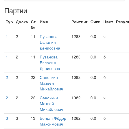
Партии
Тур
Доска
Ст.
Имя
Рейтинг
Очки
Цвет
Резул
№
1
2
11
Пузанова
1283
0.0
ч
Евлалия
Денисовна
1
2
11
Пузанова
1283
0.0
б
Евлалия
Денисовна
2
2
22
Саночкин
1082
0.0
б
Матвей
Михайлович
2
2
22
Саночкин
1082
0.0
ч
Матвей
Михайлович
3
3
13
Богдан Фёдор
1262
0.0
б
Максимович