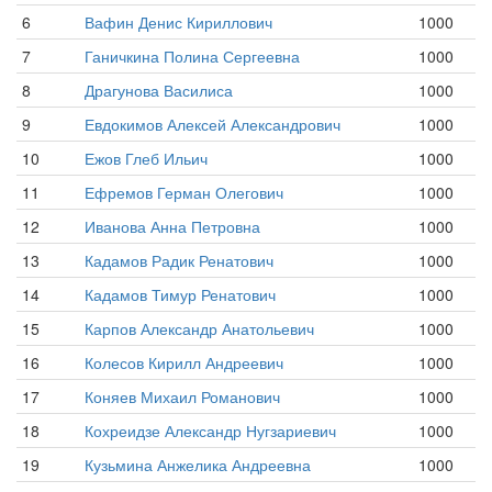
6
Вафин Денис Кириллович
1000
7
Ганичкина Полина Сергеевна
1000
8
Драгунова Василиса
1000
9
Евдокимов Алексей Александрович
1000
10
Ежов Глеб Ильич
1000
11
Ефремов Герман Олегович
1000
12
Иванова Анна Петровна
1000
13
Кадамов Радик Ренатович
1000
14
Кадамов Тимур Ренатович
1000
15
Карпов Александр Анатольевич
1000
16
Колесов Кирилл Андреевич
1000
17
Коняев Михаил Романович
1000
18
Кохреидзе Александр Нугзариевич
1000
19
Кузьмина Анжелика Андреевна
1000