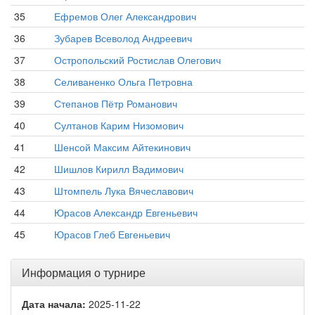
35
Ефремов Олег Александрович
36
Зубарев Всеволод Андреевич
37
Остропольский Ростислав Олегович
38
Селиваненко Ольга Петровна
39
Степанов Пётр Романович
40
Султанов Карим Низомович
41
Шенсой Максим Айтекинович
42
Шишлов Кирилл Вадимович
43
Штомпель Лука Вячеславович
44
Юрасов Александр Евгеньевич
45
Юрасов Глеб Евгеньевич
Информация о турнире
Дата начала:
2025-11-22