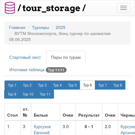
Toggl
naviga
Главная
Турниры
2025
ВУТМ Москомспорта, блиц турнир по шахматам
08.06.2025
Стартовый лист
Пары по турам
Итоговая таблица
Тур 11/11
Тур 1
Тур 2
Тур 3
Тур 4
Тур 5
Тур 6
Тур 7
Тур 8
Тур 9
Тур 10
Тур 11
ст.
Стол
№
Белые
Очки
Результат
Очки
Черны
1
3
Кургузов
3.0
0 - 1
2.0
Кургуз
Евгений
Арсени