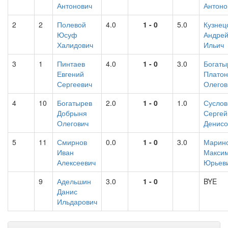
Антонович
Антоно
2
2
Полевой
4.0
1 - 0
5.0
Кузнец
Юсуф
Андре
Халидович
Ильич
3
1
Пинтаев
4.0
1 - 0
3.0
Богаты
Евгений
Платон
Сергеевич
Олегов
4
10
Богатырев
2.0
1 - 0
1.0
Суслов
Добрыня
Сергей
Олегович
Денисо
5
11
Смирнов
0.0
1 - 0
3.0
Марин
Иван
Макси
Алексеевич
Юрьев
9
Адельшин
3.0
1 - 0
BYE
Данис
Ильдарович