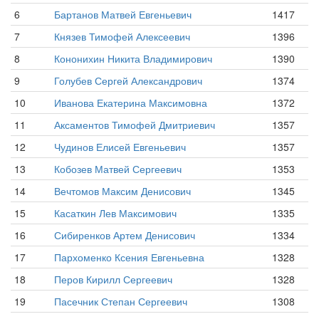
6
Бартанов Матвей Евгеньевич
1417
7
Князев Тимофей Алексеевич
1396
8
Кононихин Никита Владимирович
1390
9
Голубев Сергей Александрович
1374
10
Иванова Екатерина Максимовна
1372
11
Аксаментов Тимофей Дмитриевич
1357
12
Чудинов Елисей Евгеньевич
1357
13
Кобозев Матвей Сергеевич
1353
14
Вечтомов Максим Денисович
1345
15
Касаткин Лев Максимович
1335
16
Сибиренков Артем Денисович
1334
17
Пархоменко Ксения Евгеньевна
1328
18
Перов Кирилл Сергеевич
1328
19
Пасечник Степан Сергеевич
1308