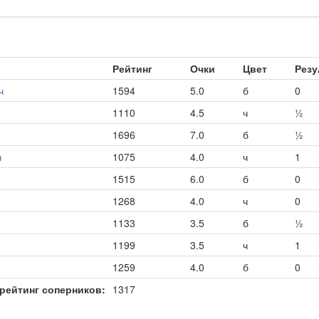
Рейтинг
Очки
Цвет
Резу
ч
1594
5.0
б
0
1110
4.5
ч
½
1696
7.0
б
½
ч
1075
4.0
ч
1
1515
6.0
б
0
1268
4.0
ч
0
1133
3.5
б
½
1199
3.5
ч
1
1259
4.0
б
0
рейтинг соперников:
1317