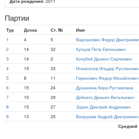
Дата рождения:
2011
Партии
Тур
Доска
Ст. №
Имя
1
4
5
Варсанович Федор Дмитриеви
2
14
32
Купцов Петр Евгеньевич
3
14
2
Кочубей Даниил Сергеевич
4
15
33
Исмагилов Ильдар Русланови
5
8
11
Гиринович Федор Михайлович
6
15
24
Душанина Кира Рустамовна
7
15
29
Дейнего Демьян Витальевич
8
15
27
Зорин Дмитрий Андреевич
9
13
25
Вахрушев Андрей Дмитриевич
Средний 