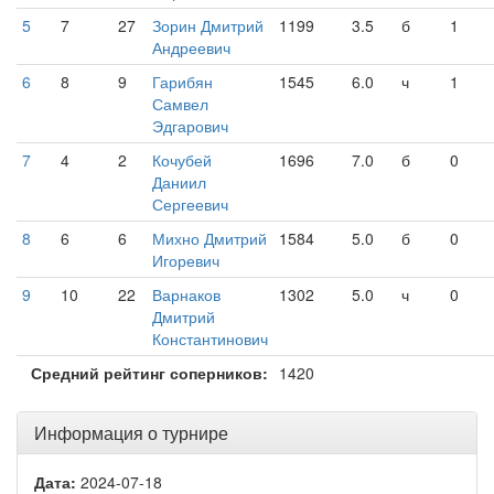
5
7
27
Зорин Дмитрий
1199
3.5
б
1
Андреевич
6
8
9
Гарибян
1545
6.0
ч
1
Самвел
Эдгарович
7
4
2
Кочубей
1696
7.0
б
0
Даниил
Сергеевич
8
6
6
Михно Дмитрий
1584
5.0
б
0
Игоревич
9
10
22
Варнаков
1302
5.0
ч
0
Дмитрий
Константинович
Средний рейтинг соперников:
1420
Информация о турнире
Дата:
2024-07-18