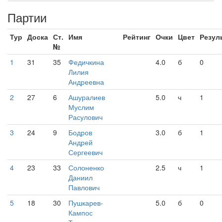
Партии
Тур
Доска
Ст.
Имя
Рейтинг
Очки
Цвет
Резул
№
1
31
35
Федичкина
4.0
б
0
Лилия
Андреевна
2
27
6
Ашуралиев
5.0
ч
1
Муслим
Расулович
3
24
9
Бодров
3.0
б
1
Андрей
Сергеевич
4
23
33
Солоненко
2.5
ч
1
Даниил
Павлович
5
18
30
Пушкарев-
5.0
б
0
Кампос