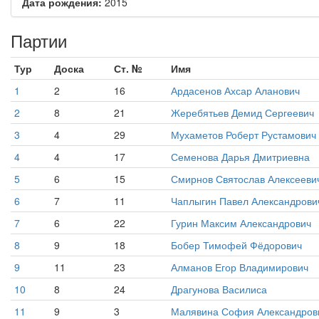
Дата рождения:
2015
Партии
Тур
Доска
Ст. №
Имя
1
2
16
Ардасенов Ахсар Аланович
2
8
21
Жеребятьев Демид Сергеевич
3
4
29
Мухаметов Роберт Рустамович
4
4
17
Семенова Дарья Дмитриевна
5
6
15
Смирнов Святослав Алексееви
6
7
11
Чаплыгин Павел Александрови
7
6
22
Гурин Максим Александрович
8
9
18
Бобер Тимофей Фёдорович
9
11
23
Алманов Егор Владимирович
10
8
24
Драгунова Василиса
11
9
3
Малявина София Александров