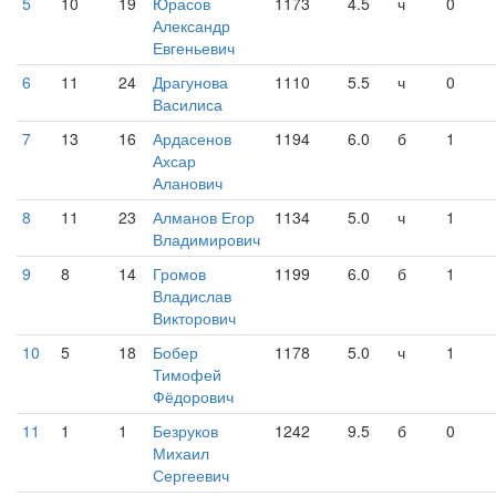
5
10
19
Юрасов
1173
4.5
ч
0
Александр
Евгеньевич
6
11
24
Драгунова
1110
5.5
ч
0
Василиса
7
13
16
Ардасенов
1194
6.0
б
1
Ахсар
Аланович
8
11
23
Алманов Егор
1134
5.0
ч
1
Владимирович
9
8
14
Громов
1199
6.0
б
1
Владислав
Викторович
10
5
18
Бобер
1178
5.0
ч
1
Тимофей
Фёдорович
11
1
1
Безруков
1242
9.5
б
0
Михаил
Сергеевич