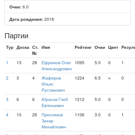
Очки:
6.0
Дата рождения:
2018
Партии
Тур
Доска
Ст.
Имя
Рейтинг
Очки
Цвет
Резул
№
1
13
28
Ефремов Олег
1095
5.0
б
1
Александрович
2
3
4
Жафяров
1224
6.5
ч
0
Ильяс
Рустамович
3
6
6
Юрасов Глеб
1212
5.0
б
0
Евгеньевич
4
10
26
Пресняков
1106
3.0
б
1
Захар
Михайлович