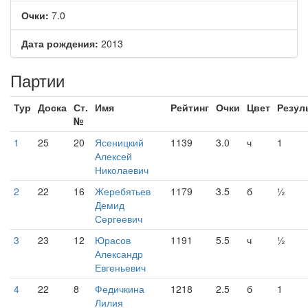
Очки:
7.0
Дата рождения:
2013
Партии
Тур
Доска
Ст.
Имя
Рейтинг
Очки
Цвет
Резул
№
1
25
20
Ясеницкий
1139
3.0
ч
1
Алексей
Николаевич
2
22
16
Жеребятьев
1179
3.5
б
½
Демид
Сергеевич
3
23
12
Юрасов
1191
5.5
ч
½
Александр
Евгеньевич
4
22
8
Федичкина
1218
2.5
б
1
Лилия