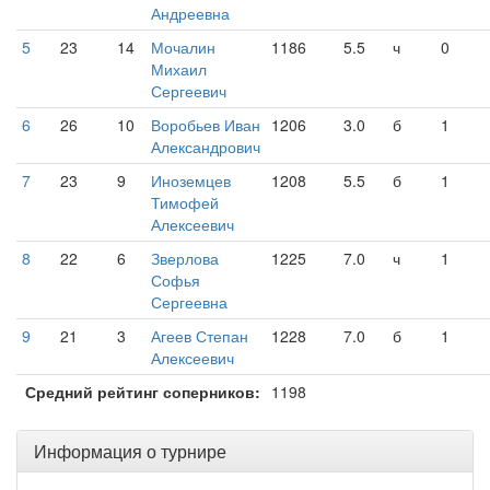
Андреевна
5
23
14
Мочалин
1186
5.5
ч
0
Михаил
Сергеевич
6
26
10
Воробьев Иван
1206
3.0
б
1
Александрович
7
23
9
Иноземцев
1208
5.5
б
1
Тимофей
Алексеевич
8
22
6
Зверлова
1225
7.0
ч
1
Софья
Сергеевна
9
21
3
Агеев Степан
1228
7.0
б
1
Алексеевич
Средний рейтинг соперников:
1198
Информация о турнире