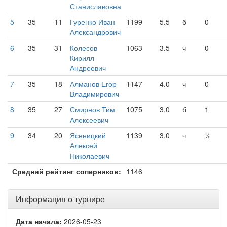
Станиславовна
5
35
11
Гуренко Иван
1199
5.5
б
0
Александрович
6
35
31
Колесов
1063
3.5
ч
0
Кирилл
Андреевич
7
35
18
Алманов Егор
1147
4.0
ч
0
Владимирович
8
35
27
Смирнов Тим
1075
3.0
б
1
Алексеевич
9
34
20
Ясеницкий
1139
3.0
ч
½
Алексей
Николаевич
Средний рейтинг соперников:
1146
Информация о турнире
Дата начала:
2026-05-23