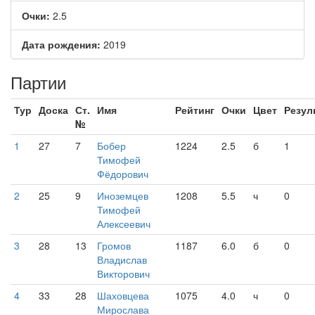
Очки:
2.5
Дата рождения:
2019
Партии
Тур
Доска
Ст.
Имя
Рейтинг
Очки
Цвет
Резул
№
1
27
7
Бобер
1224
2.5
б
1
Тимофей
Фёдорович
2
25
9
Иноземцев
1208
5.5
ч
0
Тимофей
Алексеевич
3
28
13
Громов
1187
6.0
б
0
Владислав
Викторович
4
33
28
Шаховцева
1075
4.0
ч
0
Мирослава