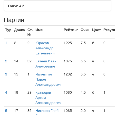
Очки:
4.5
Партии
Тур
Доска
Ст.
Имя
Рейтинг
Очки
Цвет
Резул
№
1
2
2
Юрасов
1225
7.5
б
0
Александр
Евгеньевич
2
14
32
Евтеев Иван
1075
5.5
ч
0
Алексеевич
3
15
1
Чаплыгин
1232
5.5
ч
0
Павел
Александрович
4
18
29
Кузнецов
1080
4.5
б
1
Артем
Александрович
5
17
35
Никляев Глеб
1065
2.0
ч
1