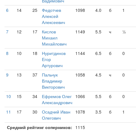
Вадимович
6
14
25
Федотчев
1098
4.0
б
1
Алексей
Алексеевич
7
12
17
Кислов
1149
5.5
ч
½
Михаил
Михайлович
8
10
18
Нуритдинов
1144
6.5
б
0
Егор
Артурович
9
13
37
Пальчук
1058
4.5
ч
0
Владимир
Викторович
10
15
34
Ефремов Олег
1066
5.5
б
0
Александрович
11
17
30
Осадчий Иван
1078
3.5
б
1
Олегович
Средний рейтинг соперников:
1115