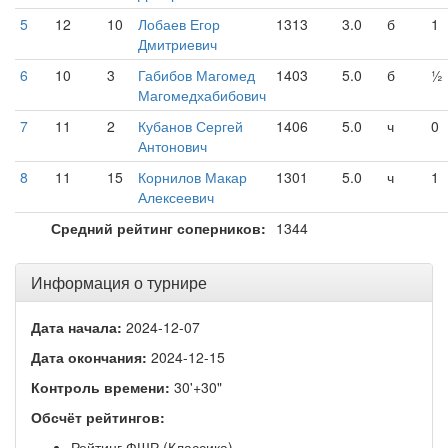
5
12
10
Лобаев Егор
1313
3.0
б
1
Дмитриевич
6
10
3
Габибов Магомед
1403
5.0
б
½
Магомедхабибович
7
11
2
Кубанов Сергей
1406
5.0
ч
0
Антонович
8
11
15
Корнилов Макар
1301
5.0
ч
1
Алексеевич
Средний рейтинг соперников:
1344
Информация о турнире
Дата начала:
2024-12-07
Дата окончания:
2024-12-15
Контроль времени:
30'+30"
Обсчёт рейтингов:
Рейтинг ФШР (Классика)