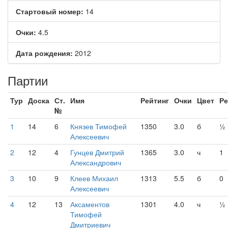
Стартовый номер:
14
Очки:
4.5
Дата рождения:
2012
Партии
Тур
Доска
Ст.
Имя
Рейтинг
Очки
Цвет
Ре
№
1
14
6
Князев Тимофей
1350
3.0
б
½
Алексеевич
2
12
4
Гунцев Дмитрий
1365
3.0
ч
1
Александрович
3
10
9
Клеев Михаил
1313
5.5
б
0
Алексеевич
4
12
13
Аксаментов
1301
4.0
ч
½
Тимофей
Дмитриевич